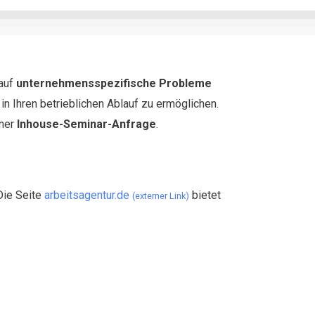
 auf
unternehmensspezifische Probleme
n Ihren betrieblichen Ablauf zu ermöglichen.
iner
Inhouse-Seminar-Anfrage
.
Die Seite
arbeitsagentur.de
bietet
(externer Link)