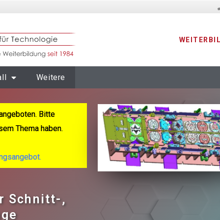
WEITERBI
ll
Weitere
ngeboten. Bitte
iesem Thema haben.
ungsangebot.
 Schnitt-,
uge