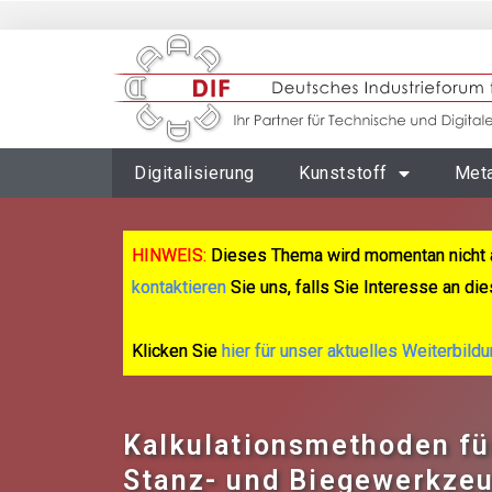
Digitalisierung
Kunststoff
Meta
HINWEIS:
Dieses Thema wird momentan nicht a
kontaktieren
Sie uns, falls Sie Interesse an d
Klicken Sie
hier für unser aktuelles Weiterbild
Kalkulationsmethoden für
Stanz- und Biegewerkze