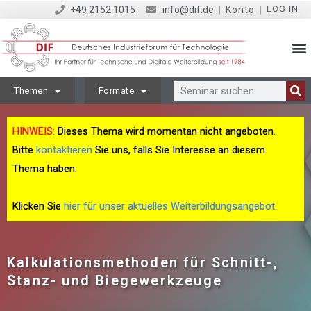
LOG IN
+49 2152 1015
info@dif.de
|
Konto
|
Themen
Formate
HINWEIS:
Dieses Thema wird momentan nicht angeboten.
Bitte
kontaktieren
Sie uns, falls Sie Interesse an diesem
Thema haben.
Klicken Sie
hier für unser aktuelles Weiterbildungsangebot.
Kalkulationsmethoden für Schnitt-,
Stanz- und Biegewerkzeuge