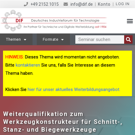
LOG IN
+49 2152 1015
info@dif.de
|
Konto
|
Themen
Formate
HINWEIS:
Dieses Thema wird momentan nicht angeboten.
Bitte
kontaktieren
Sie uns, falls Sie Interesse an diesem
Thema haben.
Klicken Sie
hier für unser aktuelles Weiterbildungsangebot.
Weiterqualifikation zum
Werkzeugkonstrukteur für Schnitt-,
Stanz- und Biegewerkzeuge