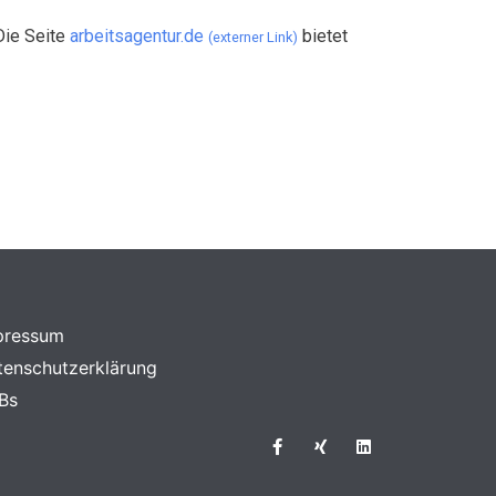
Die Seite
arbeitsagentur.de
bietet
(externer Link)
pressum
tenschutzerklärung
Bs