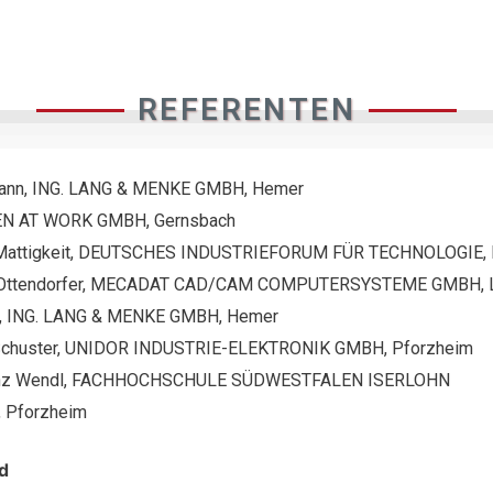
REFERENTEN
mann, ING. LANG & MENKE GMBH, Hemer
MEN AT WORK GMBH, Gernsbach
er Mattigkeit, DEUTSCHES INDUSTRIEFORUM FÜR TECHNOLOGIE,
ter Ottendorfer, MECADAT CAD/CAM COMPUTERSYSTEME GMBH, 
ke, ING. LANG & MENKE GMBH, Hemer
é Schuster, UNIDOR INDUSTRIE-ELEKTRONIK GMBH, Pforzheim
 Franz Wendl, FACHHOCHSCHULE SÜDWESTFALEN ISERLOHN
 Pforzheim
d