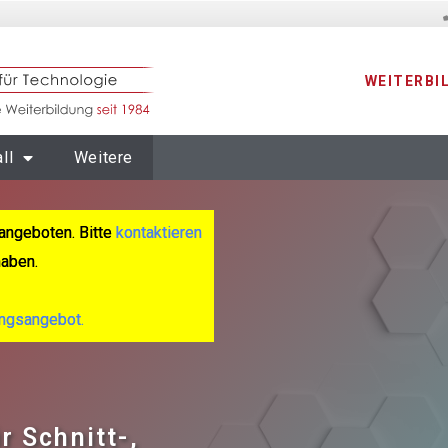
WEITERBI
ll
Weitere
angeboten. Bitte
kontaktieren
haben.
ungsangebot.
 Schnitt-,