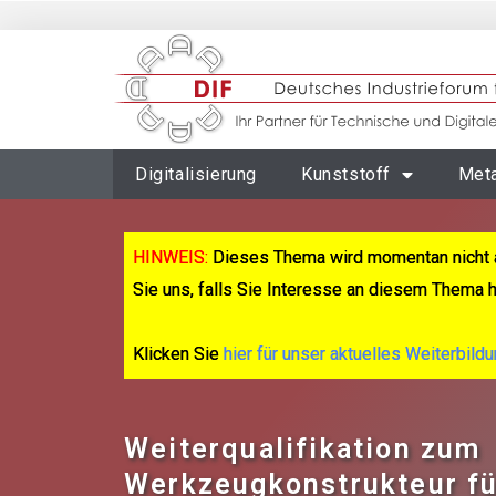
Digitalisierung
Kunststoff
Meta
HINWEIS:
Dieses Thema wird momentan nicht 
Sie uns, falls Sie Interesse an diesem Thema 
Klicken Sie
hier für unser aktuelles Weiterbild
Weiterqualifikation zum
Werkzeugkonstrukteur für