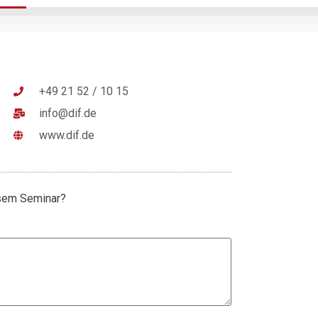
+49 21 52 / 10 15
info@dif.de
www.dif.de
esem Seminar?