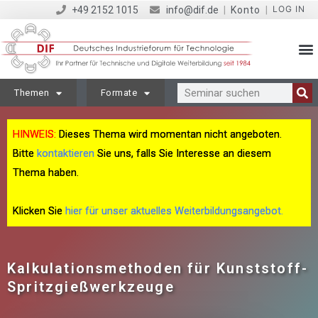
LOG IN
+49 2152 1015
info@dif.de
|
Konto
|
Themen
Formate
HINWEIS:
Dieses Thema wird momentan nicht angeboten.
Bitte
kontaktieren
Sie uns, falls Sie Interesse an diesem
Thema haben.
Klicken Sie
hier für unser aktuelles Weiterbildungsangebot.
Kalkulationsmethoden für Kunststoff-
Spritzgießwerkzeuge