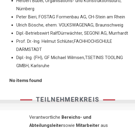
Herbert Bübel, Organisations- und Konstruktionsbüro,
Nürnberg
Peter Bieri, FOSTAG Formenbau AG, CH-Stein am Rhein
Ulrich Bösche, ehem. VOLKSWAGENAG, Braunschweig
Dipl.-Betriebswirt RalfDürrwächter, SEGONI AG, Murrhardt
Prof. Dr.-Ing. Helmut Schlüter,FACHHOCHSCHULE
DARMSTADT
Dipl.-Ing. (FH), GF Michael Wilmsen,TSETINIS TOOLING
GMBH, Karlsruhe
No items found
TEILNEHMERKREIS
Verantwortliche
Bereichs- und
Abteilungsleiter
sowie
Mitarbeiter
aus