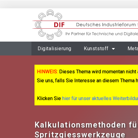
Digitalisierung
Kunststoff
Meta
HINWEIS:
Dieses Thema wird momentan nicht 
Sie uns, falls Sie Interesse an diesem Thema 
Klicken Sie
hier für unser aktuelles Weiterbild
Kalkulationsmethoden fü
Spritzgiesswerkzeuge