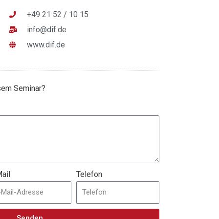
+49 21 52 / 10 15
info@dif.de
www.dif.de
esem Seminar?
ail
Telefon
Senden