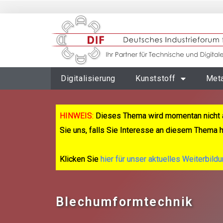
Digitalisierung
Kunststoff
Meta
HINWEIS:
Dieses Thema wird momentan nicht 
Sie uns, falls Sie Interesse an diesem Thema 
Klicken Sie
hier für unser aktuelles Weiterbild
Blechumformtechnik