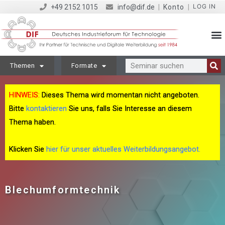
LOG IN
+49 2152 1015
info@dif.de
|
Konto
|
Themen
Formate
HINWEIS:
Dieses Thema wird momentan nicht angeboten.
Bitte
kontaktieren
Sie uns, falls Sie Interesse an diesem
Thema haben.
Klicken Sie
hier für unser aktuelles Weiterbildungsangebot.
Blechumformtechnik