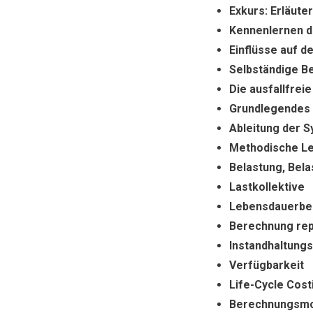
Exkurs: Erläute
Kennenlernen d
Einflüsse auf d
Selbständige B
Die ausfallfrei
Grundlegendes 
Ableitung der S
Methodische L
Belastung, Bela
Lastkollektive
Lebensdauerber
Berechnung rep
Instandhaltungs
Verfügbarkeit
Life-Cycle Cost
Berechnungsmod