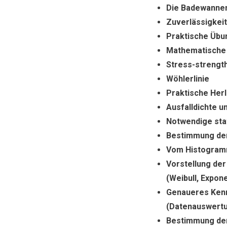
Die Badewanne
Zuverlässigkei
Praktische Übu
Mathematische 
Stress-strengt
Wöhlerlinie
Praktische Her
Ausfalldichte u
Notwendige sta
Bestimmung der
Vom Histogram
Vorstellung de
(Weibull, Expon
Genaueres Kenn
(Datenauswertu
Bestimmung der