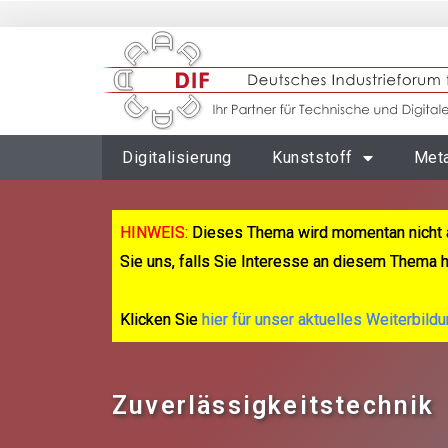
Digitalisierung
Kunststoff
Meta
HINWEIS:
Dieses Thema wird momentan nicht 
Sie uns, falls Sie Interesse an diesem Thema 
Klicken Sie
hier für unser aktuelles Weiterbild
Zuverlässigkeitstechnik