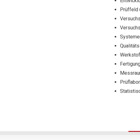
Entwickl
Prüffeld
Versuchs
Versuch
Systemer
Qualität
Werkstof
Fertigun
Messra
Prüflabor
Statistis