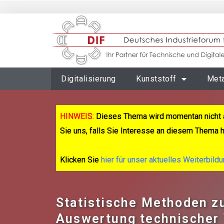
Digitalisierung
Kunststoff
Meta
HINWEIS:
Dieses Thema wird momentan nicht 
Sie uns, falls Sie Interesse an diesem Thema 
Klicken Sie
hier für unser aktuelles Weiterbild
Statistische Methoden z
Auswertung technischer