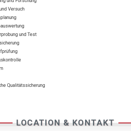
ung und Forschung
 und Versuch
planung
sauswertung
probung und Test
ssicherung
fprüfung
gskontrolle
um
che Qualitätssicherung
LOCATION & KONTAKT