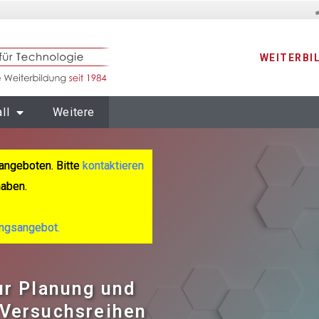
WEITERBI
ll
Weitere
angeboten. Bitte
kontaktieren
haben.
ungsangebot.
ur Planung und
 Versuchsreihen