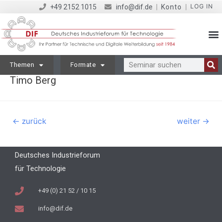
LOG IN
+49 2152 1015
info@dif.de
|
Konto
|
Themen
Formate
Timo Berg
←
zurück
weiter
→
Deutsches Industrieforum
für Technologie
+49 (0) 21 52 / 10 15
info@dif.de