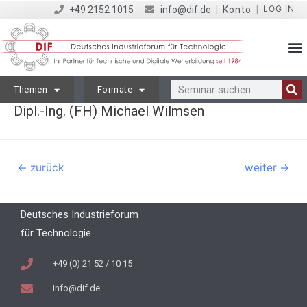
LOG IN
+49 2152 1015
info@dif.de
|
Konto
|
Themen
Formate
Dipl.-Ing. (FH) Michael Wilmsen
←
zurück
weiter
→
Deutsches Industrieforum
für Technologie
+49 (0) 21 52 / 10 15
info@dif.de