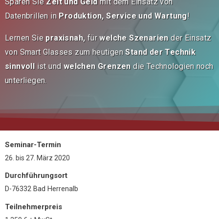
Sparen Sie
Zeit und Geld
mit dem Einsatz von
Datenbrillen in
Produktion, Service und Wartung
!
Lernen Sie
praxisnah,
für
welche Szenarien
der Einsatz
von Smart Glasses zum heutigen
Stand der Technik
sinnvoll
ist und
welchen Grenzen
die Technologien noch
unterliegen.
Seminar-Termin
26.
bis
27. März 2020
Durchführungsort
D-76332 Bad Herrenalb
Teilnehmerpreis