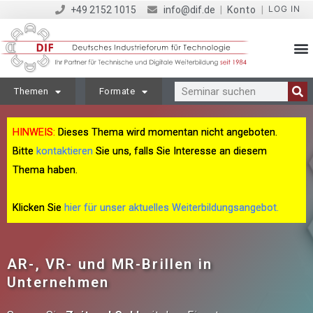
LOG IN
+49 2152 1015
info@dif.de
|
Konto
|
Themen
Formate
HINWEIS:
Dieses Thema wird momentan nicht angeboten.
Bitte
kontaktieren
Sie uns, falls Sie Interesse an diesem
Thema haben.
Klicken Sie
hier für unser aktuelles Weiterbildungsangebot.
AR-, VR- und MR-Brillen in
Unternehmen