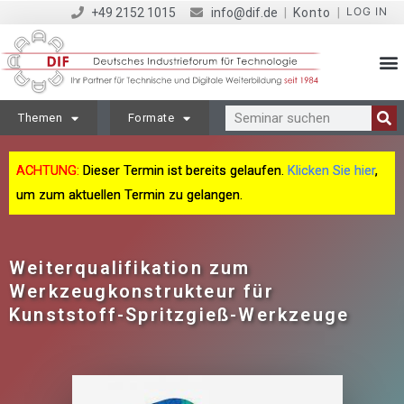
LOG IN
+49 2152 1015
info@dif.de
|
Konto
|
Themen
Formate
ACHTUNG:
Dieser Termin ist bereits gelaufen.
Klicken Sie hier
,
um zum aktuellen Termin zu gelangen.
Weiterqualifikation zum
Werkzeugkonstrukteur für
Kunststoff-Spritzgieß-Werkzeuge