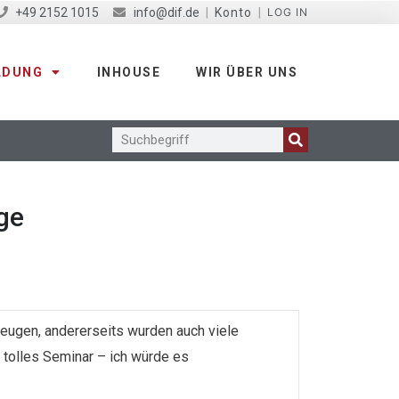
+49 2152 1015
info@dif.de
|
Konto
|
LOG IN
LDUNG
INHOUSE
WIR ÜBER UNS
ge
eugen, andererseits wurden auch viele
tolles Seminar – ich würde es