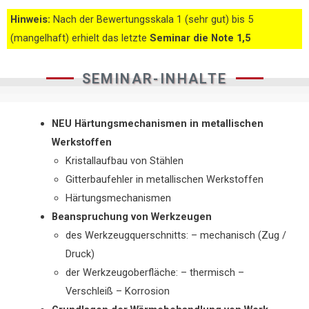
Hinweis:
Nach der Bewertungsskala 1 (sehr gut)
bis 5
(mangelhaft)
erhielt das letzte
Seminar
die Note
1,5
SEMINAR-INHALTE
NEU Härtungsmechanismen in metallischen
Werkstoffen
Kristallaufbau von Stählen
Gitterbaufehler in metallischen Werkstoffen
Härtungsmechanismen
Beanspruchung von Werkzeugen
des Werkzeugquerschnitts: – mechanisch (Zug /
Druck)
der Werkzeugoberfläche: – thermisch –
Verschleiß – Korrosion