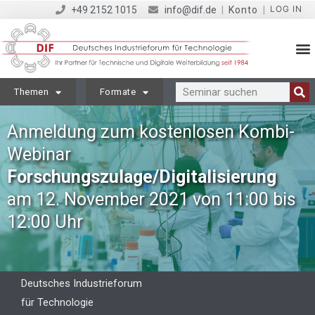
LOG IN
+49 2152 1015
info@dif.de
|
Konto
|
Themen
Formate
Anmeldung zum kostenlosen Kombi-
Webinar
Forschungszulage/Digitalisierung
am 12. November 2021 von 11:00 bis
12:00 Uhr
Deutsches Industrieforum
für Technologie